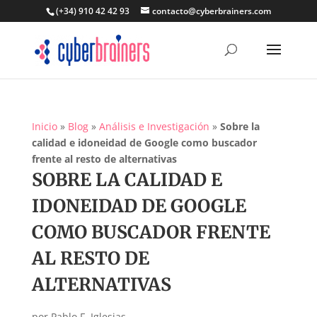
(+34) 910 42 42 93
contacto@cyberbrainers.com
Inicio
»
Blog
»
Análisis e Investigación
»
Sobre la
calidad e idoneidad de Google como buscador
frente al resto de alternativas
SOBRE LA CALIDAD E
IDONEIDAD DE GOOGLE
COMO BUSCADOR FRENTE
AL RESTO DE
ALTERNATIVAS
por
Pablo F. Iglesias