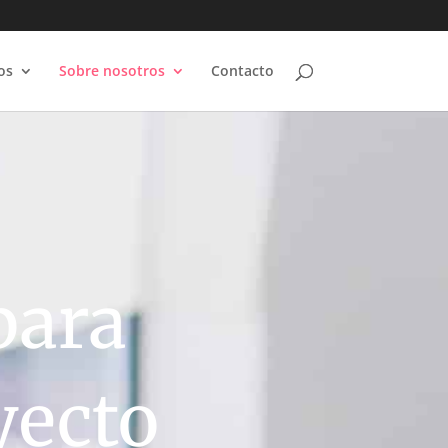
os
Sobre nosotros
Contacto
para
yecto