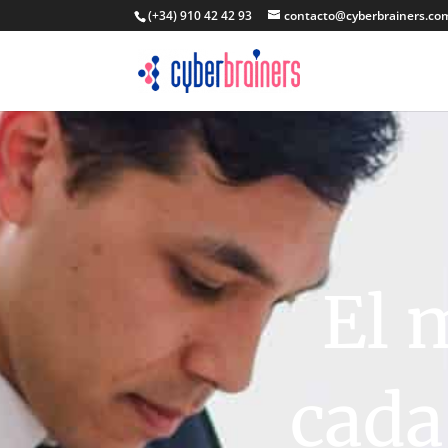
(+34) 910 42 42 93
contacto@cyberbrainers.co
El 
cada