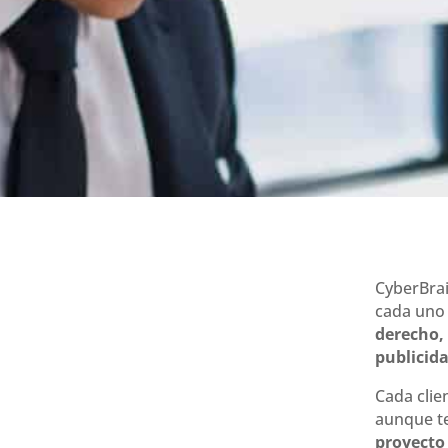
CyberBra
cada uno 
derecho,
publicid
Cada clie
aunque t
proyecto