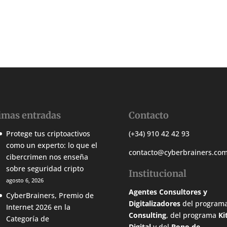
imas entradas
Contacto
Protege tus criptoactivos
(+34) 910 42 42 93
como un experto: lo que el
contacto@cyberbrainers.co
cibercrimen nos enseña
sobre seguridad cripto
Institucional
agosto 6, 2026
Agentes Consultores y
CyberBrainers, Premio de
Digitalizadores
del program
Internet 2026 en la
Consulting
, del programa
Ki
Categoría de
Digital
y del
Bono de