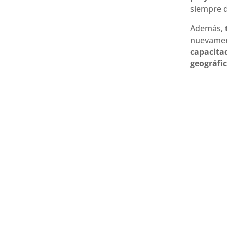
siempre d
Además,
nuevame
capacita
geográfi