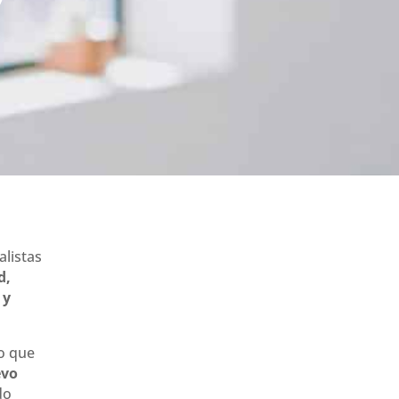
alistas
d,
 y
lo que
evo
do