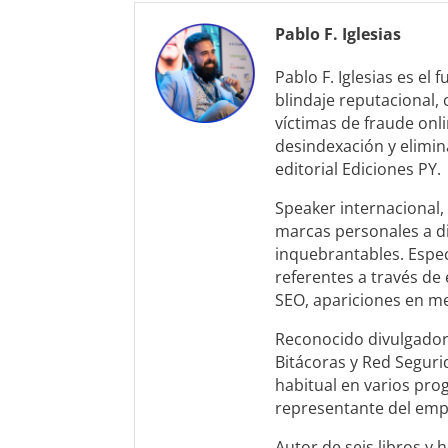
Pablo F. Iglesias
Pablo F. Iglesias es el
blindaje reputacional,
víctimas de fraude onl
desindexación y elimin
editorial Ediciones PY.
Speaker internacional, 
marcas personales a di
inquebrantables. Espec
referentes a través de 
SEO, apariciones en me
Reconocido divulgador
Bitácoras y Red Seguri
habitual en varios prog
representante del empr
Autor de seis libros y