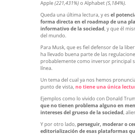
Apple
(221,431%)
o Alphabet
(5,184%).
Queda una última lectura, y es
el potenc
forma directa en el roadmap de una pl
informativo de la sociedad
, y que él mi
del mundo.
Para Musk, que es fiel defensor de la libe
ha llevado buena parte de las regulacione
probablemente como inversor principal s
línea.
Un tema del cual ya nos hemos pronuncia
punto de vista,
no tiene una única lectu
Ejemplos como lo vivido con Donald Trump 
que no tienen problema alguno en men
intereses del grueso de la sociedad
, ali
Y por otro lado,
perseguir, moderar o ce
editorialización de esas plataformas q