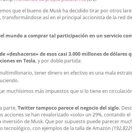
mos que el bueno de Musk ha decidido tirar por otros lare
)
, transformándose así en el principal accionista de la red d
del mundo a comprar tal participación en un servicio co
de «deshacerse» de esos casi 3.000 millones de dólares 
cciones en Tesla
, y por doble partida:
ltimillonario, tener dinero en efectivo es una mala estrate
duciendo.
ar muchísimos más impuestos que si lo tiene en circulació
a parte,
Twitter tampoco parece el negocio del siglo.
Des
as acciones se han revalorizado «solo» un 29%, contando el
 la inversión de Musk. Que por supuesto puede parecer muc
do tecnológico, con ejemplos de la talla de Amazon
(192,822