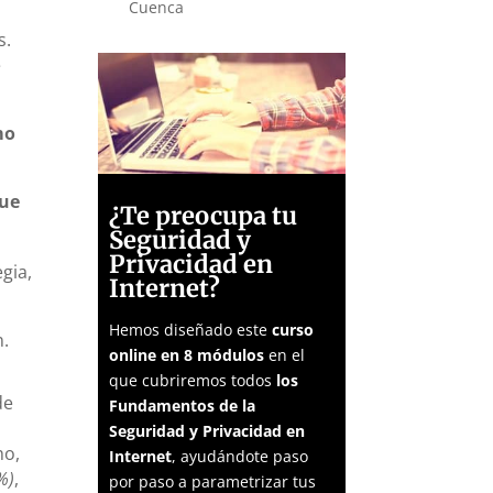
Cuenca
s.
e
mo
que
¿Te preocupa tu
Seguridad y
Privacidad en
gia,
Internet?
Hemos diseñado este
curso
n.
online en 8 módulos
en el
que cubriremos todos
los
de
Fundamentos de la
Seguridad y Privacidad en
ho,
Internet
, ayudándote paso
%)
,
por paso a parametrizar tus