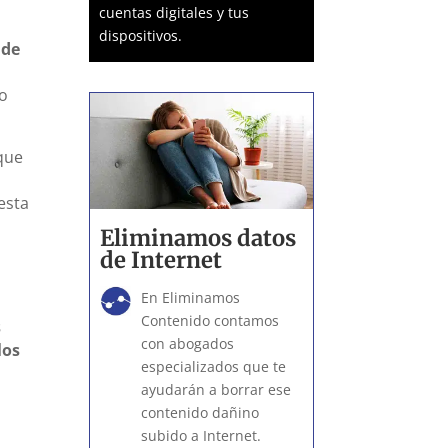
cuentas digitales y tus
dispositivos.
 de
to
 que
esta
Eliminamos datos
de Internet
En Eliminamos
Contenido contamos
s
con abogados
los
especializados que te
ayudarán a borrar ese
contenido dañino
subido a Internet.