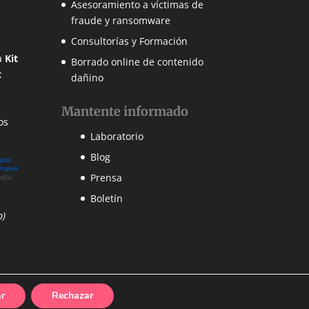
Asesoramiento a víctimas de
fraude y ransomware
Consultorías y Formación
a
Kit
Borrado online de contenido
t
dañino
Mantente informado
os
Laboratorio
Blog
Prensa
Boletín
p)
ar
Rechazar