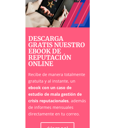
DESCARGA
GRATIS NUESTRO
EBOOK DE
REPUTACIÓN
ONLINE
Recibe de manera totalmente
gratuita y al instante, un
ebook con un caso de
estudio de mala gestión de
crisis reputacionales
, además
de informes mensuales
directamente en tu correo.