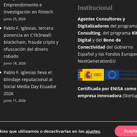
Emprendimiento e
Institucional
Investigación en Fintech
Agentes Consultores y
junio 25, 2026
Digitalizadores
del program
Pablo F. Iglesias, tercera
Consulting
, del programa
Ki
ponencia en C1b3rwall:
Digital
y del
Bono de
blockchain, fraude cripto y
Conectividad
del Gobierno
ofuscación del dinero
Español y los Fondos Europe
robado
NextGenerationEU
junio 18, 2026
Pablo F. Iglesias lleva el
blindaje reputacional al
Social Media Day Ecuador
Certificada por ENISA
como
2026
empresa innovadora
(Startu
junio 11, 2026
kies que utilizamos o desactivarlas en los
ajustes
.
Acept
l
·
Política de Privacidad
·
Aviso de Cookies