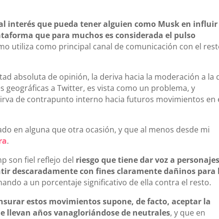
ial interés que pueda tener alguien como Musk en influir
ataforma que para muchos es considerada el pulso
smo utiliza como principal canal de comunicación con el res
rtad absoluta de opinión, la deriva hacia la moderación a la
s geográficas a Twitter, es vista como un problema, y
irva de contrapunto interno hacia futuros movimientos en 
do en alguna que otra ocasión, y que al menos desde mi
ra
.
son fiel reflejo del
riesgo que tiene dar voz a personaje
tir descaradamente con fines claramente dañinos para 
enando a un porcentaje significativo de ella contra el resto.
nsurar estos movimientos supone, de facto, aceptar la
ue llevan años vanagloriándose de neutrales
, y que en