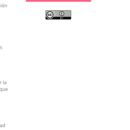
ción
os
r la
 que
dad