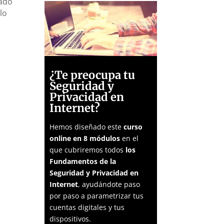
rado
lo
¿Te preocupa tu
Seguridad y
Privacidad en
Internet?
Hemos diseñado este
curso
online en 8 módulos
en el
que cubriremos todos
los
Fundamentos de la
Seguridad y Privacidad en
Internet
, ayudándote paso
por paso a parametrizar tus
cuentas digitales y tus
dispositivos.