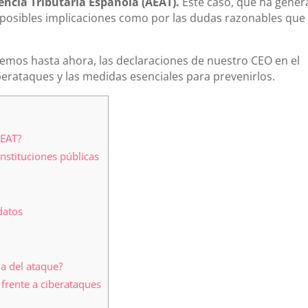
encia Tributaria Española (AEAT).
Este caso, que ha gene
 posibles implicaciones como por las dudas razonables que 
bemos hasta ahora, las declaraciones de nuestro CEO en el
berataques y las medidas esenciales para prevenirlos.
AEAT?
nstituciones públicas
datos
ia del ataque?
frente a ciberataques