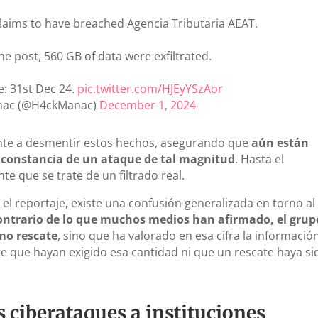
claims to have breached Agencia Tributaria AEAT.
he post, 560 GB of data were exfiltrated.
: 31st Dec 24.
pic.twitter.com/HJEyYSzAor
ac (@H4ckManac)
December 1, 2024
ente a desmentir estos hechos, asegurando que
aún están
n constancia de un ataque de tal magnitud
. Hasta el
e que se trate de un filtrado real.
 el reportaje, existe una confusión generalizada en torno al
ontrario de lo que muchos medios han afirmado, el grup
mo rescate
, sino que ha valorado en esa cifra la informació
te que hayan exigido esa cantidad ni que un rescate haya si
 ciberataques a instituciones