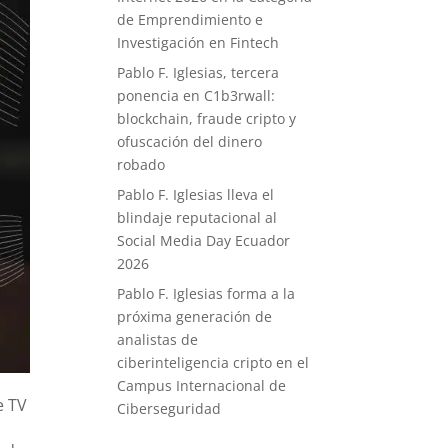
de Emprendimiento e
Investigación en Fintech
Pablo F. Iglesias, tercera
ponencia en C1b3rwall:
blockchain, fraude cripto y
ofuscación del dinero
robado
Pablo F. Iglesias lleva el
blindaje reputacional al
Social Media Day Ecuador
2026
Pablo F. Iglesias forma a la
próxima generación de
analistas de
ciberinteligencia cripto en el
Campus Internacional de
e TV
Ciberseguridad