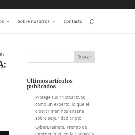
os
Sobre nosotros
Contacto
ón?
A:
Últimos artículos
publicados
Protege tus criptoactivos
como un experto: lo que el
cibercrimen nos enseña
sobre seguridad cripto
CyberBrainers, Premio de
Internet 2026 en la Categoría