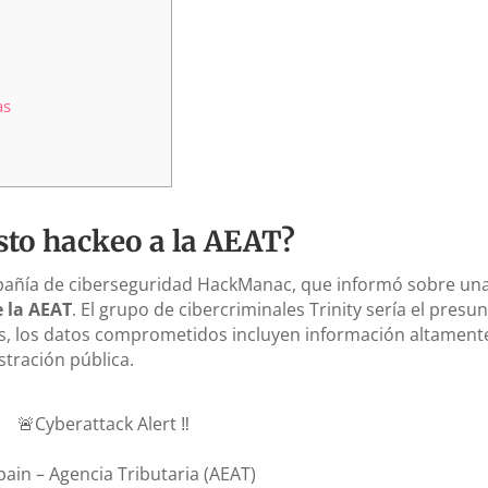
as
to hackeo a la AEAT?
ompañía de ciberseguridad HackManac, que informó sobre un
e la AEAT
. El grupo de cibercriminales Trinity sería el presu
es, los datos comprometidos incluyen información altament
stración pública.
🚨Cyberattack Alert ‼️
pain – Agencia Tributaria (AEAT)