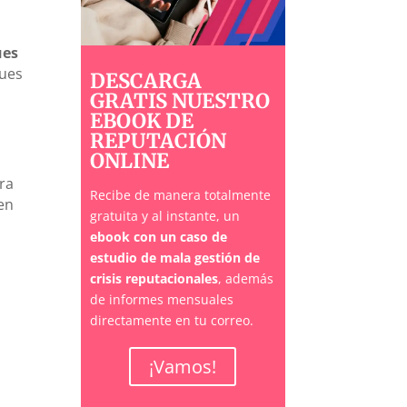
ues
ques
DESCARGA
GRATIS NUESTRO
EBOOK DE
REPUTACIÓN
ONLINE
ra
Recibe de manera totalmente
en
gratuita y al instante, un
ebook con un caso de
estudio de mala gestión de
crisis reputacionales
, además
de informes mensuales
directamente en tu correo.
¡Vamos!