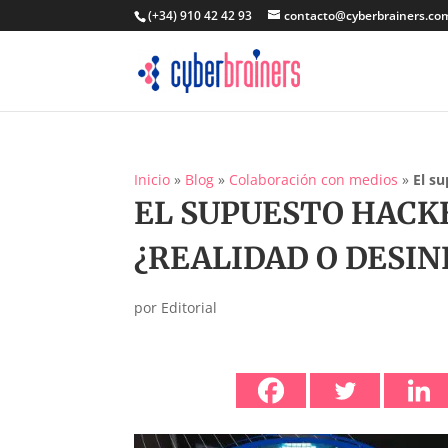
(+34) 910 42 42 93
contacto@cyberbrainers.co
Inicio
»
Blog
»
Colaboración con medios
»
El s
EL SUPUESTO HACKE
¿REALIDAD O DESI
por
Editorial