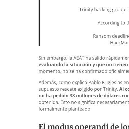
Trinity hacking group 
According to t
Ransom deadline
— HackMan
Sin embargo, la AEAT ha salido rápidam
evaluando la situación y que no tiene
momento, no se ha confirmado oficialment
Además, como explicó Pablo F. Iglesias en
supuesto rescate exigido por Trinity.
Al c
no ha pedido 38 millones de dólares co
obtenida. Esto no significa necesariamen
formalmente planteado.
El modus operandi de los