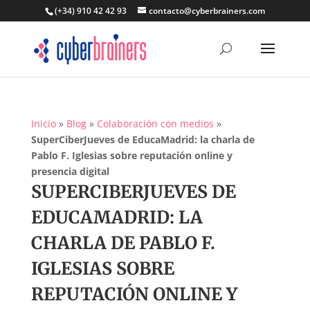
(+34) 910 42 42 93
contacto@cyberbrainers.com
Inicio
»
Blog
»
Colaboración con medios
»
SuperCiberJueves de EducaMadrid: la charla de
Pablo F. Iglesias sobre reputación online y
presencia digital
SUPERCIBERJUEVES DE
EDUCAMADRID: LA
CHARLA DE PABLO F.
IGLESIAS SOBRE
REPUTACIÓN ONLINE Y