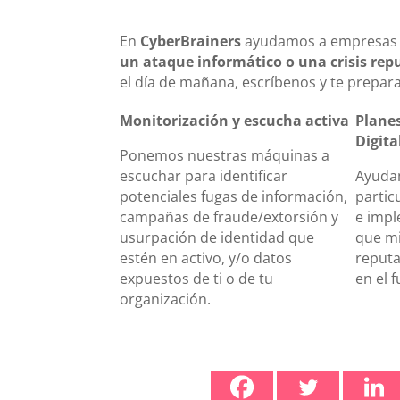
En
CyberBrainers
ayudamos a empresas 
un ataque informático o una crisis rep
el día de mañana, escríbenos y te prepar
Monitorización y escucha activa
Planes
Digita
Ponemos nuestras máquinas a
escuchar para identificar
Ayuda
potenciales fugas de información,
particu
campañas de fraude/extorsión y
e impl
usurpación de identidad que
que mi
estén en activo, y/o datos
reputa
expuestos de ti o de tu
en el f
organización.