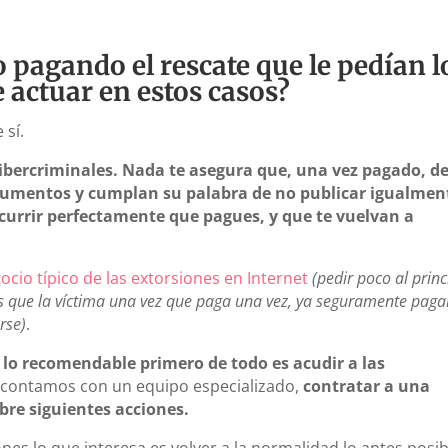
 pagando el rescate que le pedían l
 actuar en estos casos?
 sí.
ibercriminales. Nada te asegura que, una vez pagado, d
ocumentos y cumplan su palabra de no publicar igualmen
currir perfectamente que pagues, y que te vuelvan a
cio típico de las extorsiones en Internet
(pedir poco al princ
as que la víctima una vez que paga una vez, ya seguramente paga
rse)
.
e
lo recomendable primero de todo es acudir a las
no contamos con un equipo especializado,
contratar a una
re siguientes acciones.
ones lo que interesa es volver a la normalidad lo antes posib