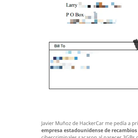
Javier Muñoz de HackerCar me pedía a p
empresa estadounidense de recambios d
cibercriminales sacaron al parecer 3GBs 