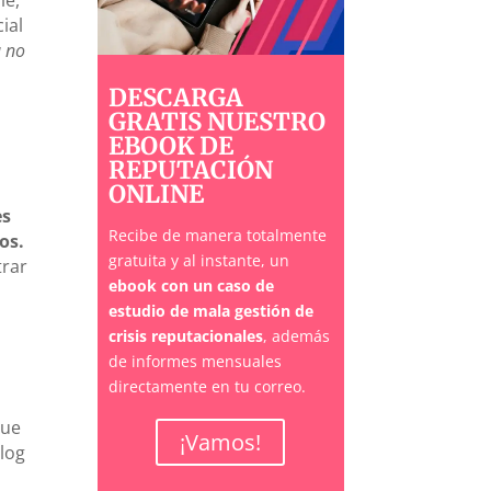
ial
a no
DESCARGA
GRATIS NUESTRO
EBOOK DE
REPUTACIÓN
ONLINE
es
Recibe de manera totalmente
os.
gratuita y al instante, un
trar
ebook con un caso de
estudio de mala gestión de
crisis reputacionales
, además
de informes mensuales
directamente en tu correo.
que
¡Vamos!
blog