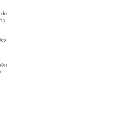
 de
rlo
les
e
ción
ón