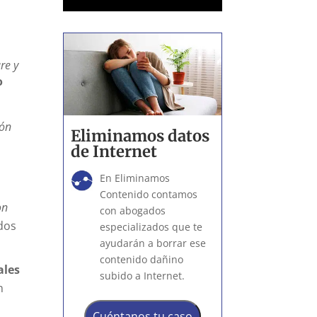
re y
o
ión
Eliminamos datos
de Internet
En Eliminamos
Contenido contamos
on
con abogados
dos
especializados que te
ayudarán a borrar ese
contenido dañino
ales
subido a Internet.
n
Cuéntanos tu caso