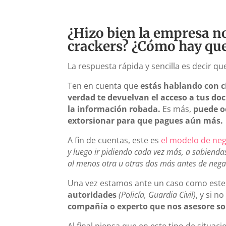
¿Hizo bien la empresa no
crackers? ¿Cómo hay que
La respuesta rápida y sencilla es decir que
Ten en cuenta que
estás hablando con c
verdad te devuelvan el acceso a tus d
la información robada.
Es más,
puede o
extorsionar para que pagues aún más.
A fin de cuentas, este es
el modelo de nego
y luego ir pidiendo cada vez más, a sabiend
al menos otra u otras dos más antes de nega
Una vez estamos ante un caso como est
autoridades
(Policía, Guardia Civil)
, y si 
compañía o experto que nos asesore sob
Al final piensa que en este tipo de situaci