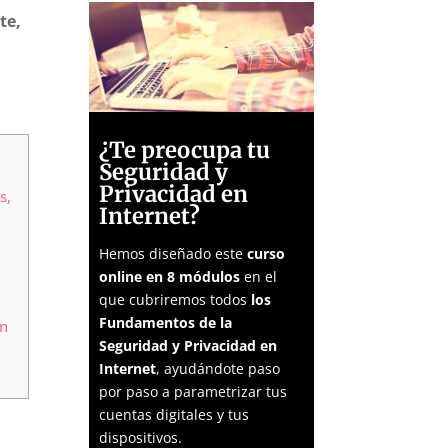
te,
¿Te preocupa tu
Seguridad y
Privacidad en
s,
Internet?
Hemos diseñado este
curso
online en 8 módulos
en el
que cubriremos todos
los
Fundamentos de la
ón
Seguridad y Privacidad en
Internet
, ayudándote paso
por paso a parametrizar tus
cuentas digitales y tus
dispositivos.