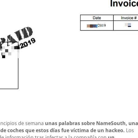
rincipios de semana
unas palabras sobre NameSouth, un
e coches que estos días fue víctima de un hackeo.
Los
de información tras infectar a la compañía con
un