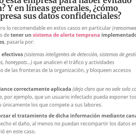
o esta empresa para haber evitado
? Y en líneas generales, ¿cómo
presa sus datos confidenciales?
ro lo recomendable en estos casos en particular
(ransomwa
ás de
tener un
sistema de alerta temprana
implementad
es
, pasaría por:
 efectivos
(sistemas inteligentes de detección, sistemas de gest
os, honeypots…)
que analicen el tráfico y actividades
 de las fronteras de la organización, y bloqueen accesos
liance correctamente aplicada
(dejo claro que no vale solo c
te, por ejemplo, que un usuario infectado pueda exponer to
no únicamente los que compete a sus labores.
 forzar el tratamiento de dicha información mediante can
hecho el daño, al menos no puedan recompartir los datos e
ió en este caso.