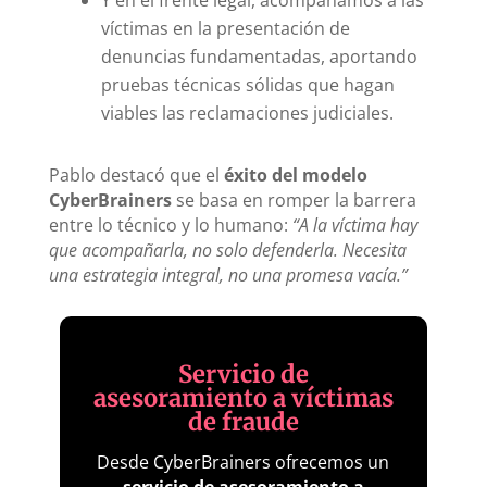
víctimas en la presentación de
denuncias fundamentadas, aportando
pruebas técnicas sólidas que hagan
viables las reclamaciones judiciales.
Pablo destacó que el
éxito del modelo
CyberBrainers
se basa en romper la barrera
entre lo técnico y lo humano:
“A la víctima hay
que acompañarla, no solo defenderla. Necesita
una estrategia integral, no una promesa vacía.”
Servicio de
asesoramiento a víctimas
de fraude
Desde CyberBrainers ofrecemos un
servicio de asesoramiento a