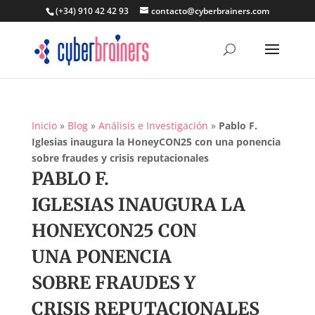
(+34) 910 42 42 93
contacto@cyberbrainers.com
Inicio
»
Blog
»
Análisis e Investigación
»
Pablo F.
Iglesias inaugura la HoneyCON25 con una ponencia
sobre fraudes y crisis reputacionales
PABLO F.
IGLESIAS INAUGURA LA
HONEYCON25 CON
UNA PONENCIA
SOBRE FRAUDES Y
CRISIS REPUTACIONALES