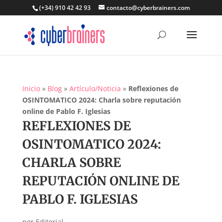
(+34) 910 42 42 93
contacto@cyberbrainers.com
Inicio
»
Blog
»
Artículo/Noticia
»
Reflexiones de
OSINTOMATICO 2024: Charla sobre reputación
online de Pablo F. Iglesias
REFLEXIONES DE
OSINTOMATICO 2024:
CHARLA SOBRE
REPUTACIÓN ONLINE DE
PABLO F. IGLESIAS
por
Editorial