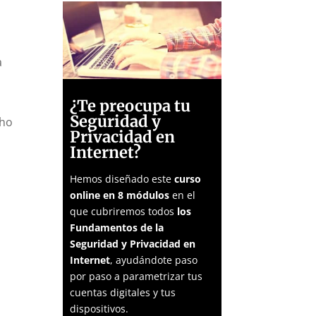
a
¿Te preocupa tu
Seguridad y
cho
Privacidad en
Internet?
Hemos diseñado este
curso
online en 8 módulos
en el
que cubriremos todos
los
Fundamentos de la
Seguridad y Privacidad en
Internet
, ayudándote paso
por paso a parametrizar tus
cuentas digitales y tus
dispositivos.