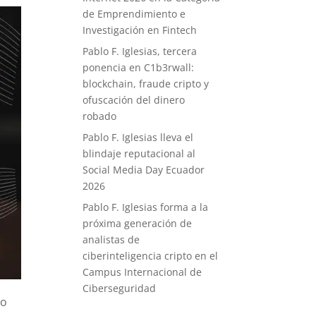
de Emprendimiento e
Investigación en Fintech
Pablo F. Iglesias, tercera
ponencia en C1b3rwall:
blockchain, fraude cripto y
ofuscación del dinero
robado
Pablo F. Iglesias lleva el
blindaje reputacional al
Social Media Day Ecuador
2026
Pablo F. Iglesias forma a la
próxima generación de
analistas de
ciberinteligencia cripto en el
Campus Internacional de
Ciberseguridad
ño