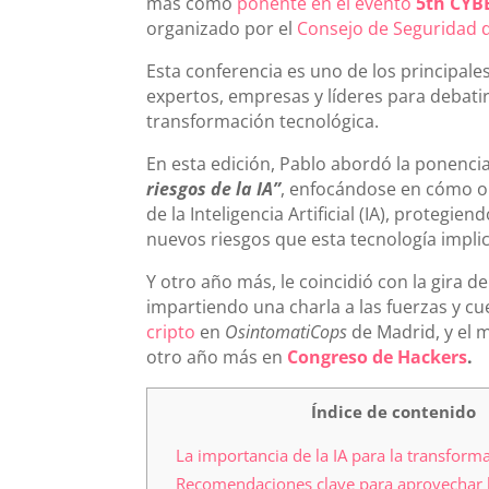
más como
ponente en el evento
5th CYB
organizado por el
Consejo de Seguridad d
Esta conferencia es uno de los principale
expertos, empresas y líderes para debatir 
transformación tecnológica.
En esta edición, Pablo abordó la ponencia
riesgos de la IA”
, enfocándose en cómo o
de la Inteligencia Artificial (IA), protegi
nuevos riesgos que esta tecnología implic
Y otro año más, le coincidió con la gira d
impartiendo una charla a las fuerzas y c
cripto
en
OsintomatiCops
de Madrid, y el 
otro año más en
Congreso de Hackers
.
Índice de contenido
La importancia de la IA para la transforma
Recomendaciones clave para aprovechar l