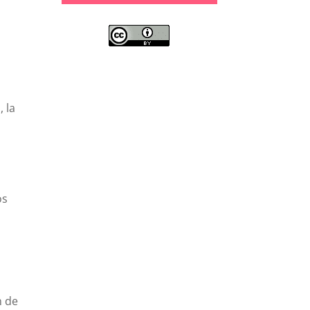
, la
os
n de