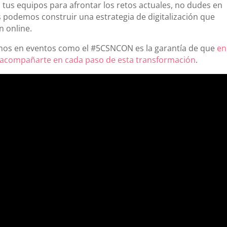
 tus equipos para afrontar los retos actuales, no dudes en
 podemos construir una estrategia de digitalización que
n online.
amos en eventos como el #5CSNCON es la garantía de que
en
acompañarte en cada paso de esta transformación
.