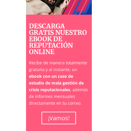
DESCARGA
GRATIS NUESTRO
EBOOK DE
REPUTACIÓN
ONLINE
Recibe de manera totalmente
gratuita y al instante, un
ebook con un caso de
estudio de mala gestión de
crisis reputacionales
, además
de informes mensuales
directamente en tu correo.
¡Vamos!