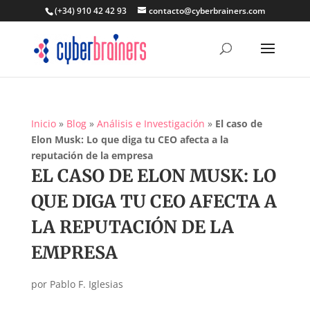
(+34) 910 42 42 93
contacto@cyberbrainers.com
Inicio
»
Blog
»
Análisis e Investigación
»
El caso de
Elon Musk: Lo que diga tu CEO afecta a la
reputación de la empresa
EL CASO DE ELON MUSK: LO
QUE DIGA TU CEO AFECTA A
LA REPUTACIÓN DE LA
EMPRESA
por
Pablo F. Iglesias