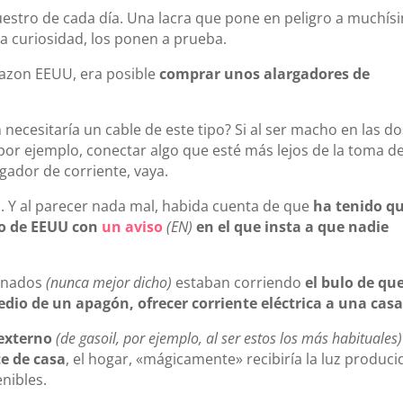
estro de cada día. Una lacra que pone en peligro a muchís
a curiosidad, los ponen a prueba.
mazon EEUU, era posible
comprar unos alargadores de
necesitaría un cable de este tipo? Si al ser macho en las do
or ejemplo, conectar algo que esté más lejos de la toma d
rgador de corriente, vaya.
 Y al parecer nada mal, habida cuenta de que
ha tenido q
mo de EEUU con
un aviso
(EN)
en el que insta a que nadie
inados
(nunca mejor dicho)
estaban corriendo
el bulo de qu
edio de un apagón, ofrecer corriente eléctrica a una casa
 externo
(de gasoil, por ejemplo, al ser estos los más habituales)
e de casa
, el hogar, «mágicamente» recibiría la luz produci
nibles.