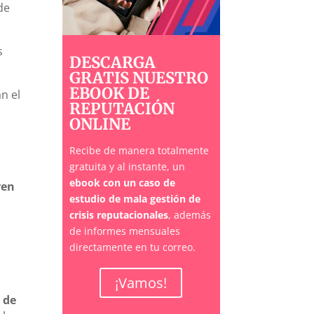
de
s
DESCARGA
GRATIS NUESTRO
EBOOK DE
n el
REPUTACIÓN
ONLINE
Recibe de manera totalmente
gratuita y al instante, un
ebook con un caso de
ren
estudio de mala gestión de
crisis reputacionales
, además
de informes mensuales
directamente en tu correo.
¡Vamos!
 de