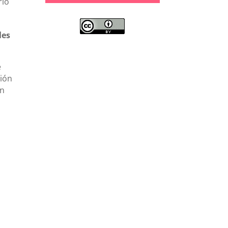
rlo
les
e
ción
ón