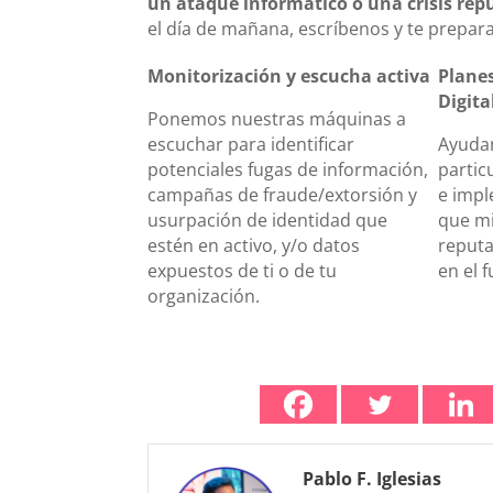
un ataque informático o una crisis rep
el día de mañana, escríbenos y te prepar
Monitorización y escucha activa
Planes
Digita
Ponemos nuestras máquinas a
escuchar para identificar
Ayuda
potenciales fugas de información,
particu
campañas de fraude/extorsión y
e impl
usurpación de identidad que
que mi
estén en activo, y/o datos
reputa
expuestos de ti o de tu
en el f
organización.
Pablo F. Iglesias