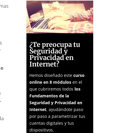
imas
s
¿Te preocupa tu
e
Seguridad y
Privacidad en
Internet?
ue
Hemos diseñado este
curso
online en 8 módulos
en el
que cubriremos todos
los
e
Fundamentos de la
.
Seguridad y Privacidad en
Internet
, ayudándote paso
por paso a parametrizar tus
da
cuentas digitales y tus
dispositivos.