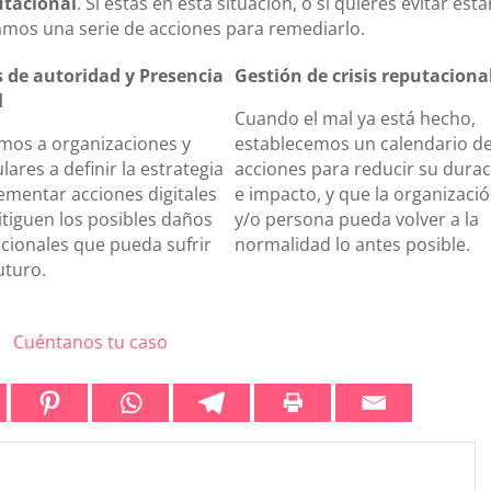
utacional
. Si estás en esta situación, o si quieres evitar esta
amos una serie de acciones para remediarlo.
 de autoridad y Presencia
Gestión de crisis reputaciona
l
Cuando el mal ya está hecho,
mos a organizaciones y
establecemos un calendario d
lares a definir la estrategia
acciones para reducir su dura
ementar acciones digitales
e impacto, y que la organizaci
tiguen los posibles daños
y/o persona pueda volver a la
cionales que pueda sufrir
normalidad lo antes posible.
uturo.
Cuéntanos tu caso