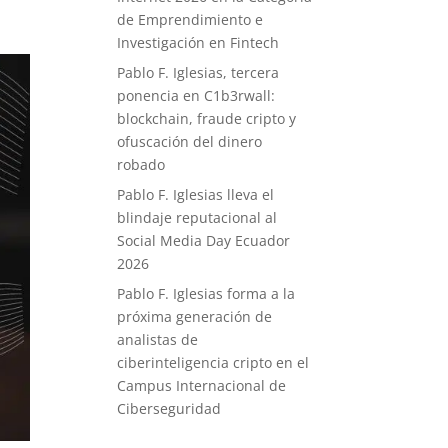
de Emprendimiento e
Investigación en Fintech
Pablo F. Iglesias, tercera
ponencia en C1b3rwall:
blockchain, fraude cripto y
ofuscación del dinero
robado
Pablo F. Iglesias lleva el
blindaje reputacional al
Social Media Day Ecuador
2026
Pablo F. Iglesias forma a la
próxima generación de
analistas de
ciberinteligencia cripto en el
Campus Internacional de
Ciberseguridad