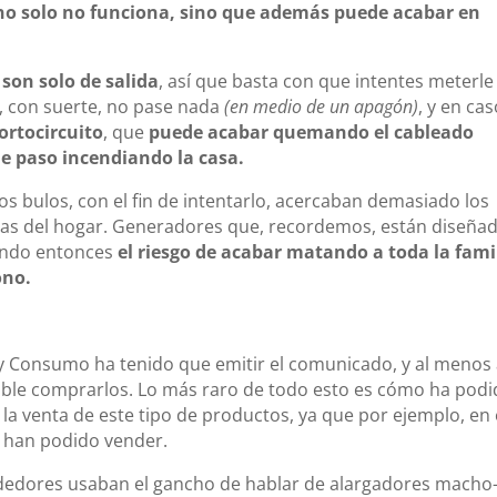
no solo no funciona, sino que además puede acabar en
son solo de salida
, así que basta con que intentes meterle
, con suerte, no pase nada
(en medio de un apagón)
, y en ca
ortocircuito
, que
puede acabar quemando el cableado
de paso incendiando la casa.
os bulos, con el fin de intentarlo, acercaban demasiado los
rnas del hogar. Generadores que, recordemos, están diseña
iendo entonces
el riesgo de acabar matando a toda la fami
ono.
 y Consumo ha tenido que emitir el comunicado, y al menos
ble comprarlos. Lo más raro de todo esto es cómo ha pod
la venta de este tipo de productos, ya que por ejemplo, en 
han podido vender.
ndedores usaban el gancho de hablar de alargadores macho