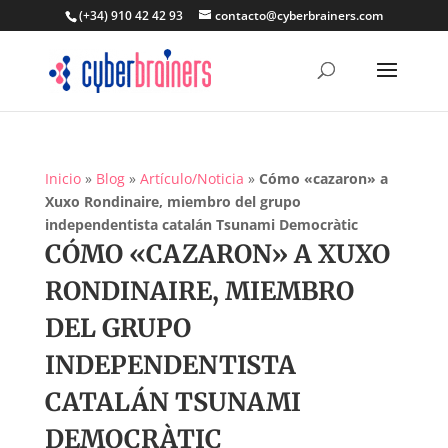
(+34) 910 42 42 93
contacto@cyberbrainers.com
Inicio
»
Blog
»
Artículo/Noticia
»
Cómo «cazaron» a
Xuxo Rondinaire, miembro del grupo
independentista catalán Tsunami Democràtic
CÓMO «CAZARON» A XUXO
RONDINAIRE, MIEMBRO
DEL GRUPO
INDEPENDENTISTA
CATALÁN TSUNAMI
DEMOCRÀTIC