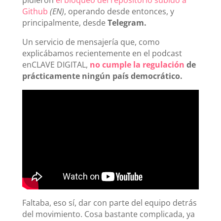
pidieron
el bloqueo del repositorio subido a
Github
(EN)
, operando desde entonces, y
principalmente, desde
Telegram.
Un servicio de mensajería que, como
explicábamos recientemente en el podcast
enCLAVE DIGITAL,
no cumple la regulación
de
prácticamente ningún país democrático.
Faltaba, eso sí, dar con parte del equipo detrás
del movimiento. Cosa bastante complicada, ya