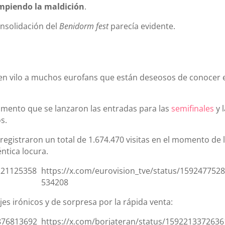
ompiendo la maldición
.
onsolidación del
Benidorm fest
parecía evidente.
 en vilo a muchos eurofans que están deseosos de conocer 
mento que se lanzaron las entradas para las
semifinales
y 
s.
e registraron un total de 1.674.470 visitas en el momento de 
éntica locura.
9221125358
https://x.com/eurovision_tve/status/159247752
534208
es irónicos y de sorpresa por la rápida venta:
1876813692
https://x.com/borjateran/status/159221337263