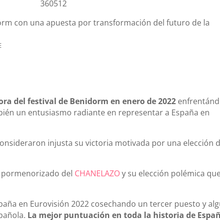
360512
dorm con una apuesta por transformación del futuro de la
E
ra del festival de Benidorm en enero de 2022
enfrentánd
bién un entusiasmo radiante en representar a España en
sideraron injusta su victoria motivada por una elección d
is pormenorizado del
CHANELAZO
y su elección polémica qu
paña en Eurovisión 2022 cosechando un tercer puesto y al
spañola.
La mejor puntuación en toda la historia de Espa