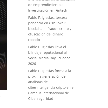
de Emprendimiento e
Investigación en Fintech
Pablo F. Iglesias, tercera
ponencia en C1b3rwall:
blockchain, fraude cripto y
ofuscación del dinero
robado
Pablo F. Iglesias lleva el
blindaje reputacional al
Social Media Day Ecuador
2026
Pablo F. Iglesias forma a la
próxima generación de
analistas de
ciberinteligencia cripto en el
Campus Internacional de
l
Ciberseguridad