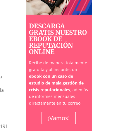
DESCARGA
GRATIS NUESTRO
EBOOK DE
REPUTACIÓN
ONLINE
e
Recibe de manera totalmente
gratuita y al instante, un
ía
ebook con un caso de
estudio de mala gestión de
la
crisis reputacionales
, además
de informes mensuales
directamente en tu correo.
¡Vamos!
7191