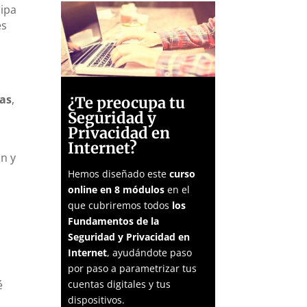
cipa
es
as
,
¿Te preocupa tu
Seguridad y
Privacidad en
Internet?
ón y
Hemos diseñado este
curso
online en 8 módulos
en el
que cubriremos todos
los
Fundamentos de la
Seguridad y Privacidad en
Internet
, ayudándote paso
por paso a parametrizar tus
é
cuentas digitales y tus
dispositivos.