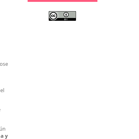
ose
el
e
gún
ña y