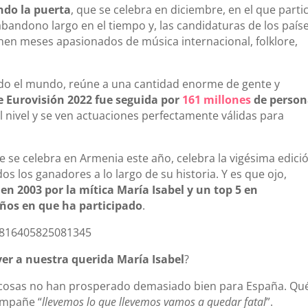
ndo la puerta
, que se celebra en diciembre, en el que parti
bandono largo en el tiempo y, las candidaturas de los país
enen meses apasionados de música internacional, folklore,
 todo el mundo, reúne a una cantidad enorme de gente y
de Eurovisión 2022 fue seguida por
161 millones
de person
l nivel y se ven actuaciones perfectamente válidas para
 se celebra en Armenia este año, celebra la vigésima edici
dos los ganadores a lo largo de su historia. Y es que ojo,
n 2003 por la mítica María Isabel y un top 5 en
años en que ha participado
.
91816405825081345
er a nuestra querida María Isabel
?
as cosas no han prosperado demasiado bien para España. Qu
ompañe “
llevemos lo que llevemos vamos a quedar fatal
”.