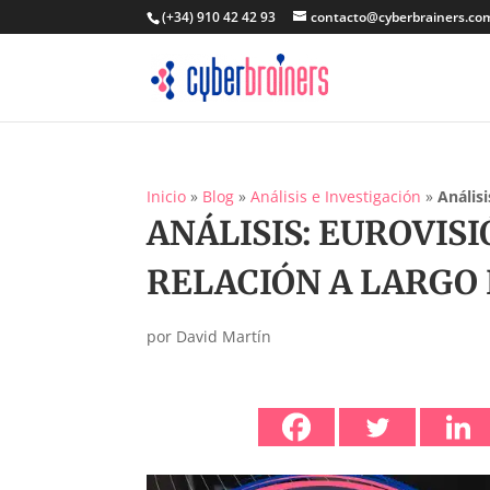
(+34) 910 42 42 93
contacto@cyberbrainers.co
Inicio
»
Blog
»
Análisis e Investigación
»
Anális
ANÁLISIS: EUROVIS
RELACIÓN A LARGO
por
David Martín