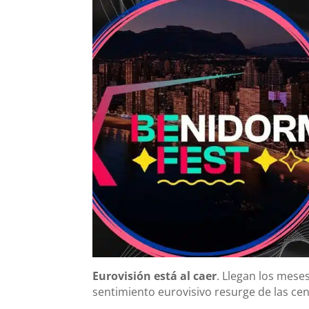
Eurovisión está al caer
. Llegan los meses
sentimiento eurovisivo resurge de las cen