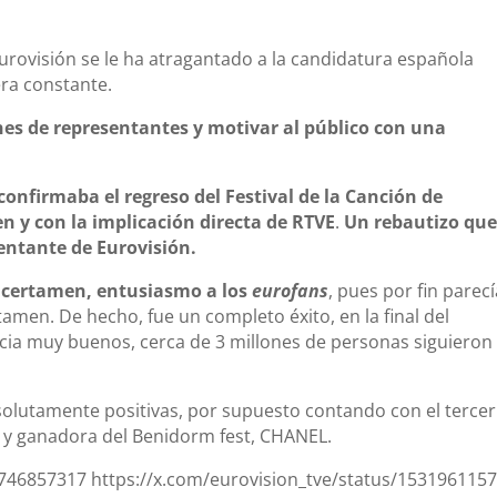
ovisión se le ha atragantado a la candidatura española
ra constante.
nes de representantes y motivar al público con una
confirmaba el regreso del Festival de la Canción de
 y con la implicación directa de RTVE
.
Un rebautizo qu
entante de Eurovisión.
 certamen, entusiasmo a los
eurofans
, pues por fin parec
tamen. De hecho, fue un completo éxito, en la final del
ia muy buenos, cerca de 3 millones de personas siguieron 
solutamente positivas, por supuesto contando con el tercer
n y ganadora del Benidorm fest, CHANEL.
3746857317
https://x.com/eurovision_tve/status/153196115