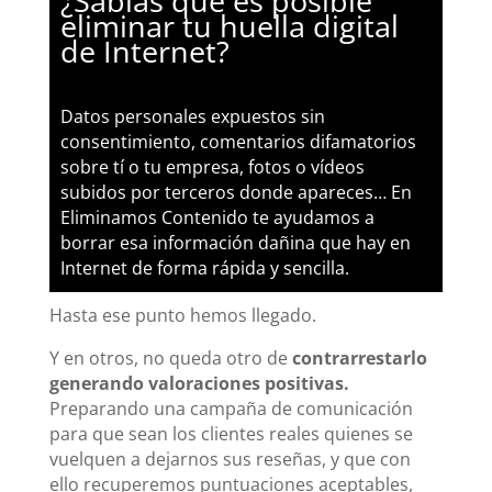
¿Sabías que es posible
eliminar tu huella digital
de Internet?
Datos personales expuestos sin
consentimiento, comentarios difamatorios
sobre tí o tu empresa, fotos o vídeos
subidos por terceros donde apareces… En
Eliminamos Contenido te ayudamos a
borrar esa información dañina que hay en
Internet de forma rápida y sencilla.
Hasta ese punto hemos llegado.
Y en otros, no queda otro de
contrarrestarlo
generando valoraciones positivas.
Preparando una campaña de comunicación
para que sean los clientes reales quienes se
vuelquen a dejarnos sus reseñas, y que con
ello recuperemos puntuaciones aceptables,