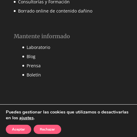
Consultorías y Formación
Borrado online de contenido dañino
Mantente informado
Laboratorio
Blog
Prensa
Boletín
Puedes gestionar las cookies que utilizamos o desactivarlas
en los
ajustes
.
@2025 CyberBrainers Solutions S.L.
Aviso Legal
·
Aceptar
Rechazar
Política de Privacidad
·
Aviso de Cookies