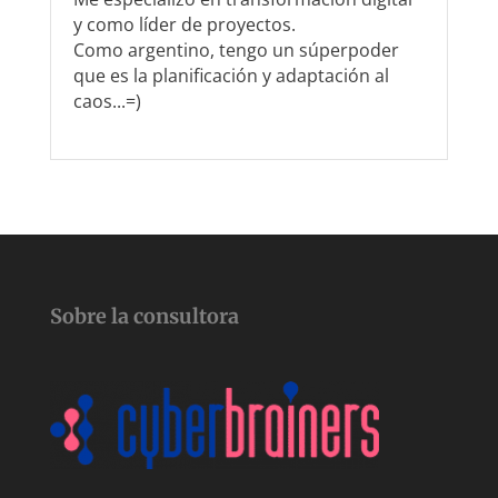
y como líder de proyectos.
Como argentino, tengo un súperpoder
que es la planificación y adaptación al
caos...=)
Sobre la consultora