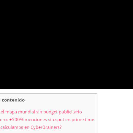
e contenido
el mapa mundial sin budget publicitario
ero: +500% menciones sin spot en prime time
 calculamos en CyberBrainers?