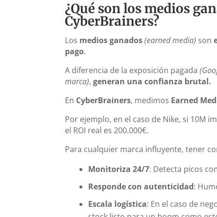
¿Qué son los medios gan
CyberBrainers?
Los
medios ganados
(earned media)
son
e
pago
.
A diferencia de la exposición pagada
(Goo
marca)
,
generan una confianza brutal.
En
CyberBrainers
, medimos
Earned Medi
Por ejemplo, en el caso de Nike, si 10M i
el ROI real es 200.000€.
Para cualquier marca influyente, tener co
Monitoriza 24/7
: Detecta picos c
Responde con autenticidad
: Humo
Escala logística
: En el caso de neg
stock listo para un boom como est