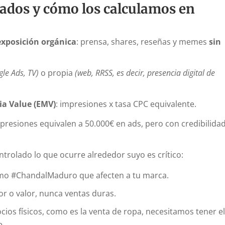
ados y cómo los calculamos en
xposición orgánica
: prensa, shares, reseñas y memes
sin
gle Ads, TV)
o propia
(web, RRSS, es decir, presencia digital de
a Value (EMV)
: impresiones x tasa CPC equivalente.
mpresiones equivalen a 50.000€ en ads, pero con credibilidad
ntrolado lo que ocurre alrededor suyo es crítico:
omo #ChandalMaduro que afecten a tu marca.
r o valor, nunca ventas duras.
ocios físicos, como es la venta de ropa, necesitamos tener e
e.