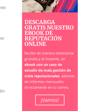
eros
DESCARGA
GRATIS NUESTRO
EBOOK DE
REPUTACIÓN
yor
ONLINE
Recibe de manera totalmente
gratuita y al instante, un
ebook con un caso de
estudio de mala gestión de
crisis reputacionales
, además
de informes mensuales
directamente en tu correo.
lón
¡Vamos!