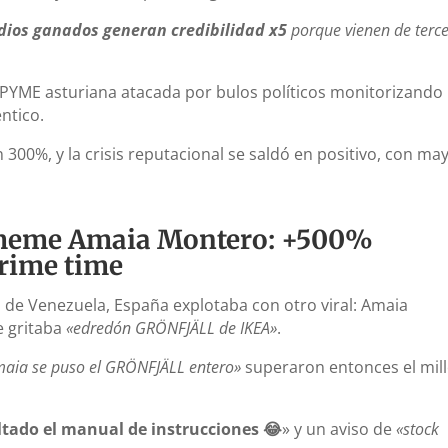
dios ganados generan credibilidad x5
porque vienen de terc
a PYME asturiana atacada por bulos políticos monitorizando
ntico.
 300%, y la crisis reputacional se saldó en positivo, con ma
l meme Amaia Montero: +500%
prime time
 de Venezuela, España explotaba con otro viral: Amaia
 gritaba
«edredón GRÖNFJÄLL de IKEA»
.
aia se puso el GRÖNFJÄLL entero»
superaron entonces el mil
ltado el manual de instrucciones 😂
» y un aviso de
«stock