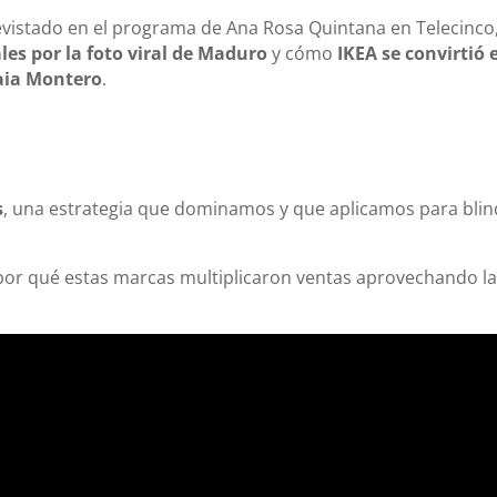
vistado en el programa de Ana Rosa Quintana en Telecinco
es por la foto viral de Maduro
y cómo
IKEA se convirtió 
aia Montero
.
s
, una estrategia que dominamos y que aplicamos para blin
 por qué estas marcas multiplicaron ventas aprovechando l