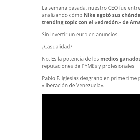
La semana pasada, nuestro CEO fue entre
analizando cómo
Nike agotó sus chándal
trending topic con el «edredón» de Am
Sin invertir un euro en anuncios.
¿Casualidad?
No. Es la potencia de los
medios ganado
reputaciones de PYMEs y profesionales.
Pablo F. Iglesias desgranó en prime time
«liberación de Venezuela».