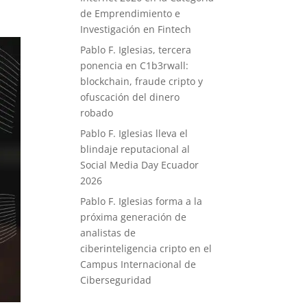
de Emprendimiento e
Investigación en Fintech
Pablo F. Iglesias, tercera
ponencia en C1b3rwall:
blockchain, fraude cripto y
ofuscación del dinero
robado
Pablo F. Iglesias lleva el
blindaje reputacional al
Social Media Day Ecuador
2026
Pablo F. Iglesias forma a la
próxima generación de
analistas de
ciberinteligencia cripto en el
Campus Internacional de
Ciberseguridad