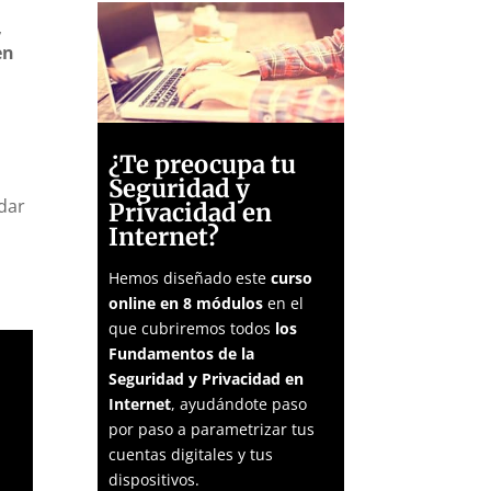
,
en
¿Te preocupa tu
Seguridad y
dar
Privacidad en
Internet?
a
Hemos diseñado este
curso
online en 8 módulos
en el
que cubriremos todos
los
Fundamentos de la
Seguridad y Privacidad en
Internet
, ayudándote paso
por paso a parametrizar tus
cuentas digitales y tus
dispositivos.