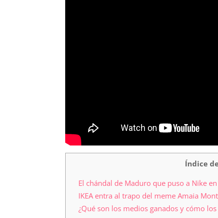
Índice d
El chándal de Maduro que puso a Nike en 
IKEA entra al trapo del meme Amaia Mont
¿Qué son los medios ganados y cómo los