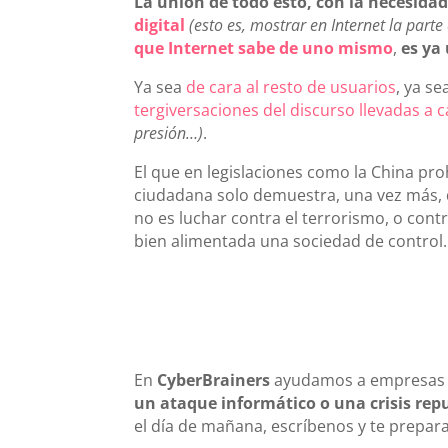
La unión de todo esto, con la necesidad
digital
(esto es, mostrar en Internet la part
que Internet sabe de uno mismo
,
es ya 
Ya sea
de cara al resto de usuarios
, ya s
tergiversaciones del discurso llevadas a 
presión…)
.
El que en legislaciones como la China pr
ciudadana solo demuestra, una vez más, q
no es luchar contra el terrorismo, o cont
bien alimentada una sociedad de control.
En
CyberBrainers
ayudamos a empresas 
un ataque informático o una crisis rep
el día de mañana, escríbenos y te prepar