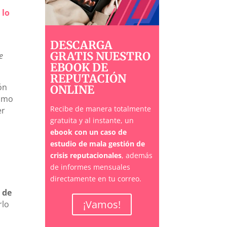
 lo
DESCARGA
GRATIS NUESTRO
e
EBOOK DE
REPUTACIÓN
ón
ONLINE
timo
Recibe de manera totalmente
er
gratuita y al instante, un
ebook con un caso de
estudio de mala gestión de
crisis reputacionales
, además
de informes mensuales
directamente en tu correo.
 de
¡Vamos!
rlo