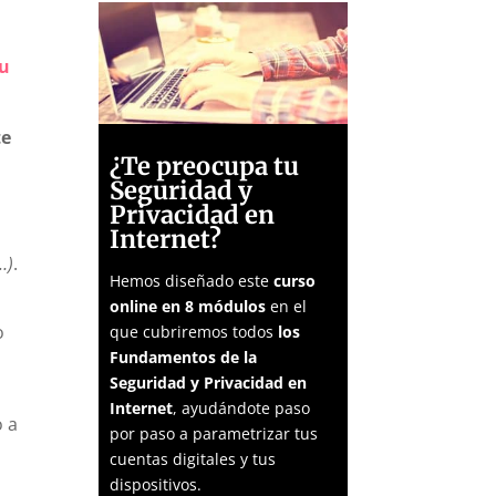
su
te
¿Te preocupa tu
Seguridad y
Privacidad en
Internet?
…)
.
Hemos diseñado este
curso
online en 8 módulos
en el
o
que cubriremos todos
los
Fundamentos de la
Seguridad y Privacidad en
Internet
, ayudándote paso
o a
por paso a parametrizar tus
cuentas digitales y tus
dispositivos.