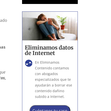
sado
Eliminamos datos
mas
de Internet
En Eliminamos
Contenido contamos
 que
con abogados
tos,
especializados que te
a
ayudarán a borrar ese
contenido dañino
subido a Internet.
Cuéntanos tu caso