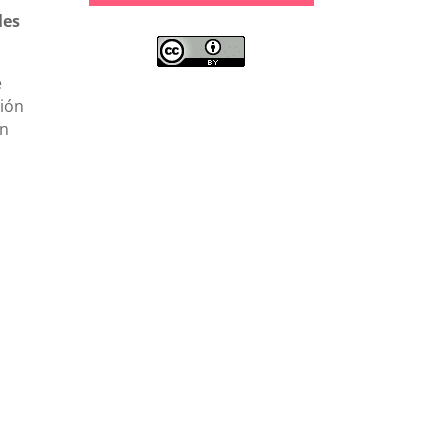
les
e
ción
ón