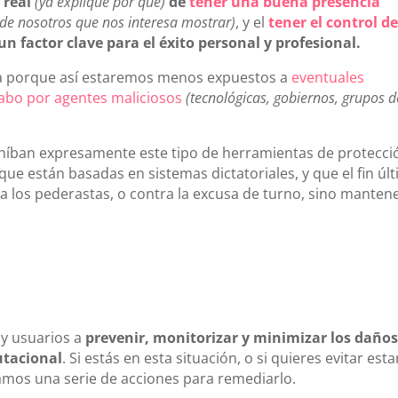
 real
(ya expliqué por qué)
de
tener una buena presencia
e de nosotros que nos interesa mostrar)
, y el
tener el control de
un factor clave para el éxito personal y profesional.
ea porque así estaremos menos expuestos a
eventuales
cabo por agentes maliciosos
(tecnológicas, gobiernos, grupos d
ohíban expresamente este tipo de herramientas de protecci
ue están basadas en sistemas dictatoriales, y que el fin úl
ra los pederastas, o contra la excusa de turno, sino manten
y usuarios a
prevenir, monitorizar y minimizar los daños
utacional
. Si estás en esta situación, o si quieres evitar esta
amos una serie de acciones para remediarlo.