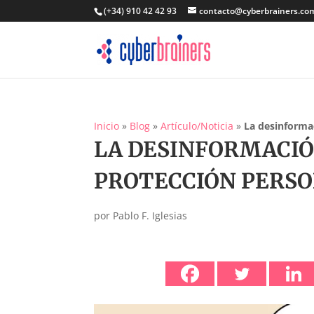
(+34) 910 42 42 93
contacto@cyberbrainers.co
Inicio
»
Blog
»
Artículo/Noticia
»
La desinforma
LA DESINFORMACI
PROTECCIÓN PERS
por
Pablo F. Iglesias