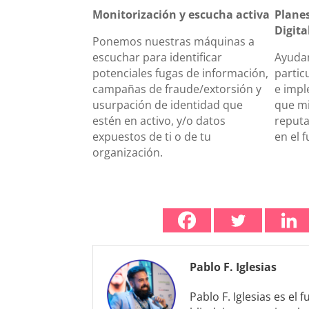
Monitorización y escucha activa
Planes
Digita
Ponemos nuestras máquinas a
escuchar para identificar
Ayuda
potenciales fugas de información,
particu
campañas de fraude/extorsión y
e impl
usurpación de identidad que
que mi
estén en activo, y/o datos
reputa
expuestos de ti o de tu
en el f
organización.
Pablo F. Iglesias
Pablo F. Iglesias es el