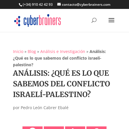
(+34) 910 42 42 93
contacto@cyberbrainers.com
Inicio
»
Blog
»
Análisis e Investigación
»
Análisis:
¿Qué es lo que sabemos del conflicto israelí-
palestino?
ANÁLISIS: ¿QUÉ ES LO QUE
SABEMOS DEL CONFLICTO
ISRAELÍ-PALESTINO?
por
Pedro León Cabrer Ebalé