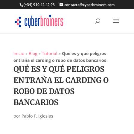
(+34) 910 42 42 93
contacto@cyberbrainers.com
Inicio
»
Blog
»
Tutorial
»
Qué es y qué peligros
entraña el carding o robo de datos bancarios
QUÉ ES Y QUÉ PELIGROS
ENTRAÑA EL CARDING O
ROBO DE DATOS
BANCARIOS
por
Pablo F. Iglesias